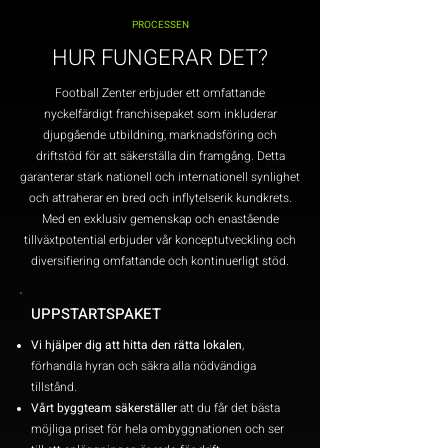
PROCESSEN
HUR FUNGERAR DET?
Football Zenter erbjuder ett omfattande
nyckelfärdigt franchisepaket som inkluderar
djupgående utbildning, marknadsföring och
driftstöd för att säkerställa din framgång. Detta
garanterar stark nationell och internationell synlighet
och attraherar en bred och inflytelserik kundkrets.
Med en exklusiv gemenskap och enastående
tillväxtpotential erbjuder vår konceptutveckling och
diversifiering omfattande och kontinuerligt stöd.
UPPSTARTSPAKET
Vi hjälper dig att hitta den rätta lokalen
,
förhandla hyran och säkra alla nödvändiga
tillstånd.
Vårt byggteam säkerställer
att du får det bästa
möjliga priset för hela ombyggnationen och ser