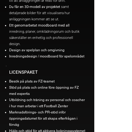
till att anläggningen är redo för drift.
Du får en 3D-modell av projektet
samt
detaljerade bilder för att visualisera hur
anläggningen kommer att se ut.
Ett genomarbetat moodboard med all
inredning, planer, omklädningsrum och butik
säkerställer en enhetlig och professionell
design.
Design av spelplan och omgivning
Inredningsdesign / moodboard för spelområdet
LICENSPAKET
Besök på plats av FZ-teamet
Stöd på plats och online före öppning av FZ
med expertis
Utbildning och träning av personal och coacher
i hur man arbetar i ett Football Zenter
Marknadsförings- och PR-stöd inför
öppningsdatumet för att skapa efterfrågan i
förväg
Hjälp och stöd för att aktivera bokningssystemet