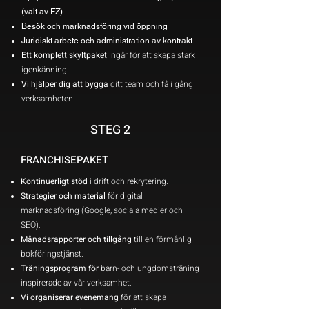
(valt av FZ)
Besök och marknadsföring vid öppning
Juridiskt arbete och administration av kontrakt
Ett komplett skyltpaket
ingår för att skapa stark
igenkänning.
Vi hjälper dig att bygga
ditt team och få i gång
verksamheten.
STEG 2
FRANCHISEPAKET
Kontinuerligt stöd
i drift och rekrytering.
Strategier och material
för digital
marknadsföring (Google, sociala medier och
SEO).
Månadsrapporter och tillgång
till en förmånlig
bokföringstjänst.
Träningsprogram för
barn- och ungdomsträning
inspirerade av vår verksamhet.
Vi organiserar evenemang
för att skapa