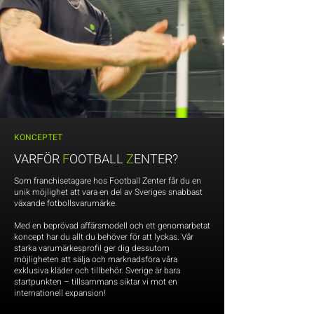
KONCEPTET
VARFÖR
F
OOTBALL
Z
ENTER?
Som franchisetagare hos Football Zenter får du en
unik möjlighet att vara en del av Sveriges snabbast
växande fotbollsvarumärke.
Med en beprövad affärsmodell och ett genomarbetat
koncept har du allt du behöver för att lyckas. Vår
starka varumärkesprofil ger dig dessutom
möjligheten att sälja och marknadsföra våra
exklusiva kläder och tillbehör. Sverige är bara
startpunkten – tillsammans siktar vi mot en
internationell expansion!