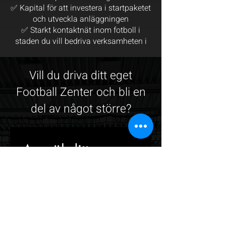
✅ Kapital för att investera i startpaketet
och utveckla anläggningen
✅ Starkt kontaktnät inom fotboll i
staden du vill bedriva verksamheten i
​Vill du driva ditt eget
Football Zenter och bli en
del av något större?
Anmäl ditt 
intresse
Förnamn
*
Efternamn